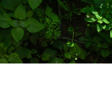
 THIỆU
DỰ ÁN
THI CÔNG
LIÊN HỆ
Ý KIẾN PHẢN HỒI